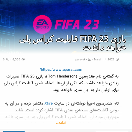
با صفحه نمایش بزرگ...
بازی FIFA 23 قابلیت کراس پلی
خواهد داشت
0
5,356
pars-sky
March 11, 2022
https://www.aparat.com/
به گفته‌ی تام هندرسون (Tom Henderson)، بازی FIFA 23 تغییرات
زیادی خواهد داشت که یکی از آن‌ها، اضافه شدن قابلیت کراس پلی
برای اولین بار به این سری خواهد بود.
تام هندرسون اخیراً نوشته‌ای در سایت
Xfire
منتشر کرده و در آن به
برخی قابلیت‌های نسخه‌ی بعدی FIFA اشاره کرده است. شاید
مهم‌ترین مورد آن، اضافه شدن قابلیت کراس پلی به این سری باشد
ادامه...
که تا به حال سابقه نداشته است و به بازی‌بازان اجازه‌ می‌دهد تا از
پلتفرم‌های مختلفی چون پلی استیشن، ایکس باکس و رایانه‌های