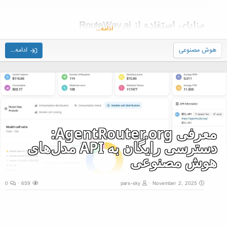
مزایای استفاده از RouteWay.ai​
ادامه...
هوش مصنوعی
ادامه...
مزیت
توضیح
دسترسی
بدون نیاز به کارت اعتباری یا پرداخت اولیه، می‌توانید
رایگان
۲۰۰ درخواست در هر ۳ ساعت ارسال کنید.
ساده‌سازی
فقط کافی است یک کلید API دریافت کنید و در
اتصال
برنامه‌تان قرار دهید.
پشتیبانی از
مدل‌های مختلف هوش مصنوعی (مثلاً زبان،
معرفی AgentRouter.org:
چندین مدل
تصویر،...
دسترسی رایگان به API مدل‌های
هوش مصنوعی
0
659
pars-sky
November 2, 2025