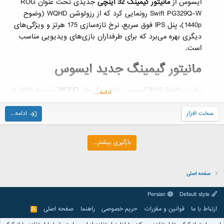
ایسوس از
مانیتور گیمینگ 32 اینچی
جدیدی تحت عنوان ROG
Swift PG329Q-W رونمایی کرد که از رزولوشن WQHD (وضوح
1440p)، پنل IPS فوق سریع، نرخ تازه‌سازی 175 هرتز و ویژگی‌های
دیگری بهره می‌برد که برای طرفداران بازی‌های ویدیویی مناسب
است.
مانیتور گیمینگ جدید ایسوس​
مانیتور ROG Swift ایسوس دارای یک پنل
WQHD
(وضوح 1440 در
ادامه...
2560 پیکسل) است که نسبت به نمایشگرهای فول اچ‌دی سنتی
(1920 در 1080 پیکسل)، 77 درصد
فضای بیشتر
را ارائه می‌کند.
سخت افزار
ادامه...
همچنین این مانیتور به لطف پشتیبانی از 98 درصد طیف رنگی
DCI-P3 و
نسبت کنتراست
1000:1، تصاویری با رنگ‌های زنده ارائه
بارگیری بیشتر...
می‌کند.
صفحه اصلی
Persian
Default style
ارتباط با ما
قوانین و مقرّرات
حریم خصوصی
راهنما
صفحه اصلی
R
S
S