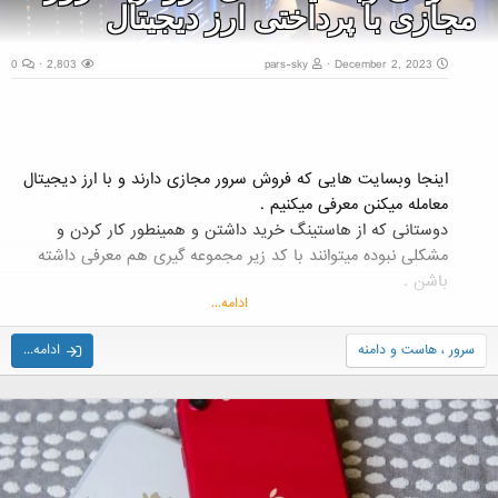
مجازی با پرداختی ارز دیجیتال
0
2,803
pars-sky
December 2, 2023
اینجا وبسایت هایی که فروش سرور مجازی دارند و با ارز دیجیتال
معامله میکنن معرفی میکنیم .
دوستانی که از هاستینگ خرید داشتن و همینطور کار کردن و
مشکلی نبوده میتوانند با کد زیر مجموعه گیری هم معرفی داشته
باشن .
ادامه...
صرافی برای خرید ارز دیجیتال با پاداش کارمزد 5 درصد :
سرور ، هاست و دامنه
ادامه...
https://nobitex.ir/signup/?refcode=2033419
برای ثبت نام بهتر است از آی پی و آدرس غیر ایرانی استفاده شود .
(نمونه سایت پیدا کردن آدرس...