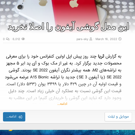
این مدل گوشی آیفون را اصلا نخرید
0
6,012
pars-sky
March 16, 2022
به گزارش
ثریا
چند روز پیش اپل اولین کنفرانس خود را برای معرفی
محصولات جدید برگزار کرد. به غیر از مک بوک و آی پد ایر ۵ مجهز
به تراشه‌های M2، همه بیشتر نگران آیفون SE 2022 بودند. گوشی
SE 2022 (یا آیفون SE 3) جدید با تراشه A15 Bionic عرضه می‌شود
و قیمت اولیه آن در چین ۴۲۹ دلار یا ۳۴۹۹ یوان (۵۳۳ دلار) است.
قیمت این گوشی نسبت به عملکرد آن خیلی زیاد است. چند دلیل
وجود دارد که نباید این گوشی را خریداری کنیم! در این مطلب به
ادامه...
بررسی سه دلیل اصلی برای دوری از آیفون SE 2022 می‌پردازیم.
موبایل و تبلت
ادامه...
۱- اندازه صفحه نمایش؛ کوچکتر از آنکه فکر می‌کنید
صفحه نمایش کوچک در این گوشی، مطابق استفاده روزانه کنونی
افراد نیست. با این حال، فونت کلمات به اندازه فونت دستگاه‌هایی