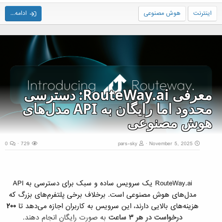
اینترنت
هوش مصنوعی
ادامه...
معرفی RouteWay.ai: دسترسی
محدود اما رایگان به API مدل‌های
هوش مصنوعی
0
729
pars-sky
November 5, 2025
RouteWay.ai یک سرویس ساده و سبک برای دسترسی به API
مدل‌های هوش مصنوعی است. برخلاف برخی پلتفرم‌های بزرگ که
هزینه‌های بالایی دارند، این سرویس به کاربران اجازه می‌دهد تا
۲۰۰
درخواست در هر ۳ ساعت
به صورت رایگان انجام دهند.​