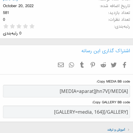
تاریخ اضافه شده
October 20, 2022
تعداد بازدید
581
تعداد نظرات
0
0
رتبه‌بندی
.
0 رتبه‌بندی
0
0
س
ت
اشتراک گذاری این رسانه
ا
ر
ه
فیسبوک
تویتر
Reddit
Pinterest
Tumblr
WhatsApp
ایمیل
Copy MEDIA BB code
Copy GALLERY BB code
آموزش و ترفند