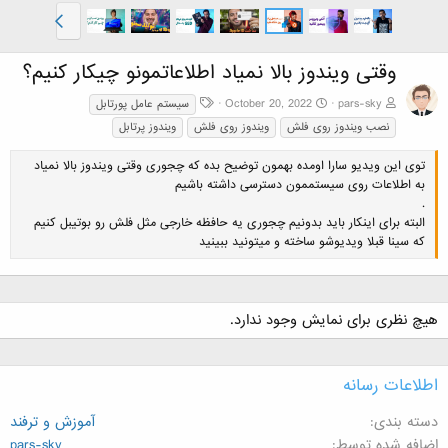
وقتی ویندوز بالا نمیاد اطلاعاتمونو چیکار کنیم؟
ب
October 20, 2022
pars-sky
سیستم عامل پورتابل
ر
نصب ویندوز روی فلش
ویندوز روی فلش
ویندوز پرتابل
چ
س
توی این ویدیو سارا اومده بهمون توضیح بده که چجوری وقتی ویندوز بالا نمیاد
ب‌
به اطلاعات روی سیستممون دسترسی داشته باشیم
ه
.
ا
البته برای اینکار باید بدونیم چجوری یه حافظه خارجی مثل فلش رو بوتیبل کنیم
که سینا قبلا ویدیوشو ساخته و میتونید ببینید
هیچ نظری برای نمایش وجود ندارد.
اطلاعات رسانه
دسته بندی
آموزش و ترفند
اضافه شده توسط
pars-sky